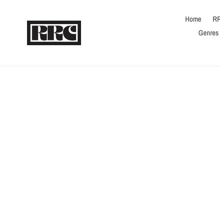
Skip
to
Home
RR
content
Genres