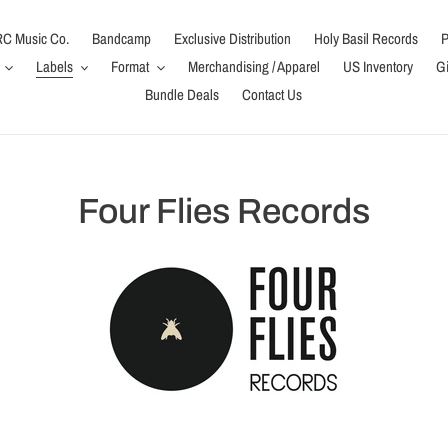
C Music Co.
Bandcamp
Exclusive Distribution
Holy Basil Records
P
Labels
Format
Merchandising / Apparel
US Inventory
Gi
Bundle Deals
Contact Us
C
Four Flies Records
o
l
l
e
c