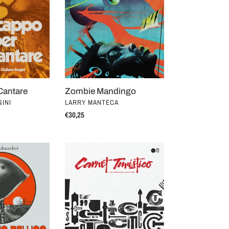
Cantare
Zombie Mandingo
VENDOR
INI
LARRY MANTECA
Regular
€30,25
price
Carnet
turistico