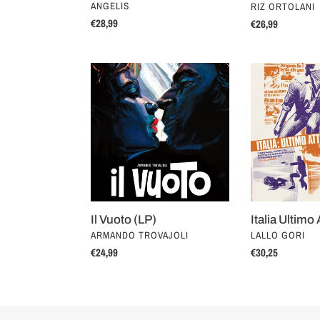
VENDOR
ANGELIS
RIZ ORTOLANI
Regular
€28,99
Regular
€26,99
price
price
Il
Italia
Vuoto
Ultimo
(LP)
Atto
Il Vuoto (LP)
Italia Ultimo 
VENDOR
VENDOR
ARMANDO TROVAJOLI
LALLO GORI
Regular
€24,99
Regular
€30,25
price
price