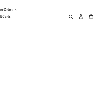
re-Orders
Search
Log in
Cart
ft Cards