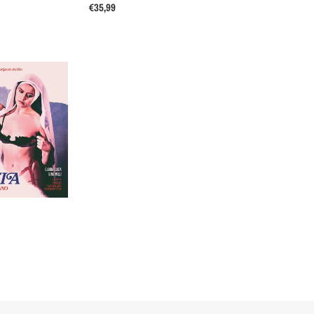
Regular
€35,99
price