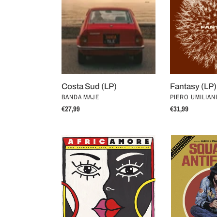
(LP)
Costa Sud (LP)
Fantasy (LP)
VENDOR
VENDOR
BANDA MAJE
PIERO UMILIAN
Regular
€27,99
Regular
€31,99
price
price
AFRICAMORE
SQUADRA
-
ANTIFURTO
The
Afro-
funk
side
of
Italy