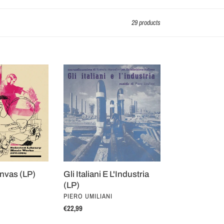
29 products
Gli
Italiani
E
L'Industria
(LP)
nvas (LP)
Gli Italiani E L'Industria
(LP)
VENDOR
PIERO UMILIANI
Regular
€22,99
price