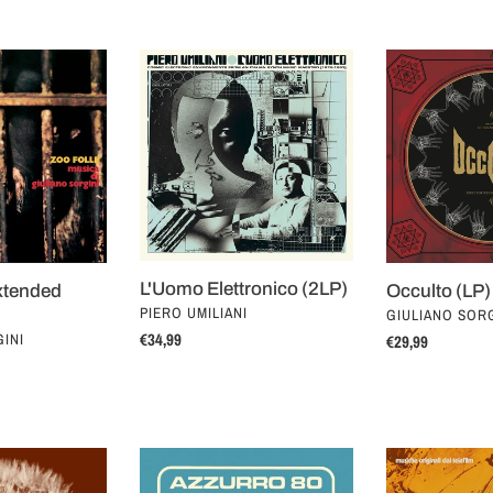
L'Uomo
Occulto
Elettronico
(LP)
(2LP)
L'Uomo Elettronico (2LP)
xtended
Occulto (LP)
VENDOR
PIERO UMILIANI
VENDOR
GIULIANO SORG
Regular
€34,99
INI
Regular
€29,99
price
price
Flashbacks
Scappo
Per