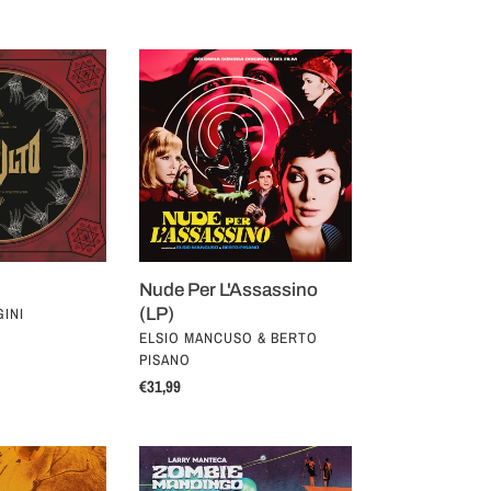
Nude
Per
L'Assassino
(LP)
Nude Per L'Assassino
INI
(LP)
VENDOR
ELSIO MANCUSO & BERTO
PISANO
Regular
€31,99
price
Zombie
Mandingo