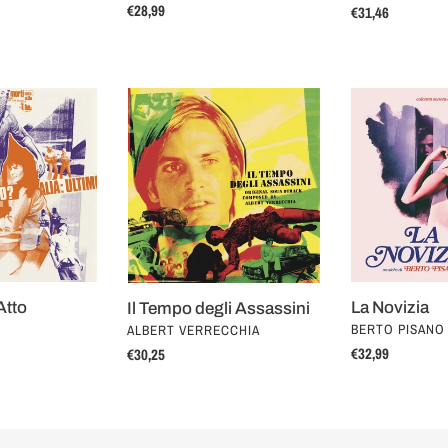
Regular
€28,99
Regular
€31,46
price
price
Il
La
Tempo
Novizia
degli
Assassini
Atto
La Novizia
Il Tempo degli Assassini
VENDOR
VENDOR
BERTO PISANO
ALBERT VERRECCHIA
Regular
€32,99
Regular
€30,25
price
price