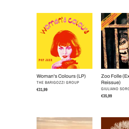
price
Woman's
Zoo
Colours
Folle
(LP)
(Extended
Reissue)
Woman's Colours (LP)
Zoo Folle (E
VENDOR
THE BARIGOZZI GROUP
Reissue)
VENDOR
GIULIANO SORG
Regular
€31,99
price
Regular
€35,99
price
Costa
Fantasy
Sud
(LP)