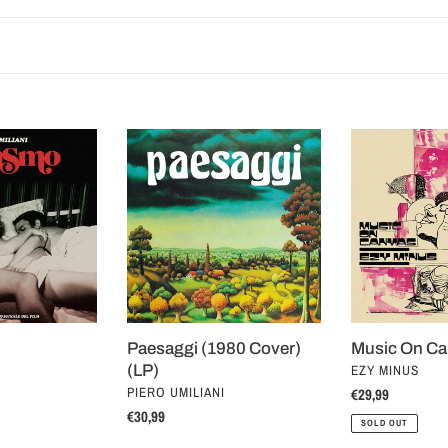
t
i
o
n
Paesaggi
Music
(1980
On
:
Cover)
Canvas
(LP)
(LP)
Paesaggi (1980 Cover)
Music On Ca
VENDOR
(LP)
EZY MINUS
VENDOR
PIERO UMILIANI
Regular
€29,99
Regular
€30,99
price
SOLD OUT
price