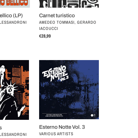
llico (LP)
Carnet turistico
VENDOR
LESSANDRONI
AMEDEO TOMMASI, GERARDO
IACOUCCI
Regular
€28,99
price
Esterno
Notte
Vol.
3
Esterno Notte Vol. 3
s
VENDOR
VARIOUS ARTISTS
LESSANDRONI