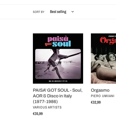
SORT BY
PAISA'
Orgasmo
GOT
SOUL
-
Soul,
AOR
&
Disco
in
Italy
PAISA' GOT SOUL - Soul,
Orgasmo
(1977-
VENDOR
AOR & Disco in Italy
PIERO UMIIANI
1986)
(1977-1986)
Regular
€32,99
VENDOR
VARIOUS ARTISTS
price
Regular
€35,99