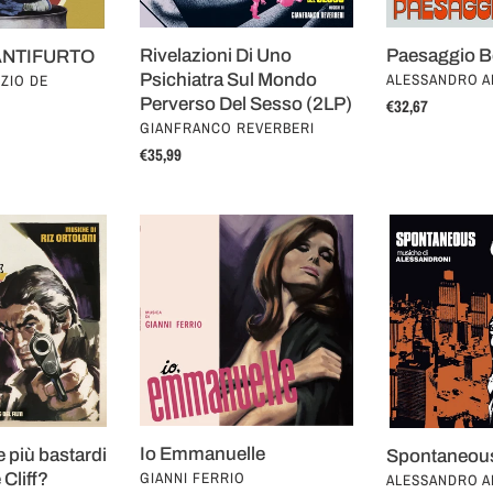
Sesso
(2LP)
Rivelazioni Di Uno
Paesaggio Be
NTIFURTO
VENDOR
Psichiatra Sul Mondo
ALESSANDRO A
ZIO DE
Perverso Del Sesso (2LP)
Regular
€32,67
VENDOR
GIANFRANCO REVERBERI
price
Regular
€35,99
price
Io
Spontaneous
Emmanuelle
Io Emmanuelle
 più bastardi
Spontaneou
VENDOR
GIANNI FERRIO
 Cliff?
VENDOR
ALESSANDRO A