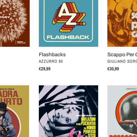
Cantare
Flashbacks
Scappo Per 
VENDOR
VENDOR
I
AZZURRO 80
GIULIANO SORG
Regular
€29,99
Regular
€30,99
price
price
Rivelazioni
Paesaggio
Di
Bellico
Uno
(LP)
Psichiatra
Sul
Mondo
Perverso
Del