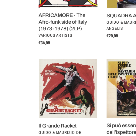
(1973-
1978)
AFRICAMORE - The
SQUADRA A
(2LP)
Afro-funk side of Italy
VENDOR
GUIDO & MAURI
ANGELIS
(1973-1978) (2LP)
VENDOR
VARIOUS ARTISTS
Regular
€29,99
price
Regular
€34,99
price
Il
Si
Grande
può
Racket
essere
più
bastardi
dell’ispettore
Cliff?
Si può essere
Il Grande Racket
dell’ispettore
VENDOR
GUIDO & MAURIZIO DE