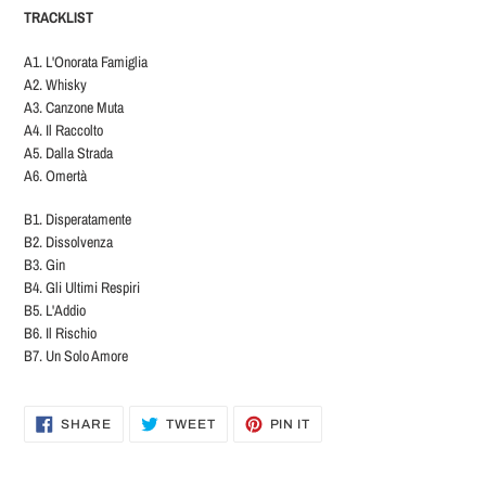
TRACKLIST
A1. L'Onorata Famiglia
A2. Whisky
A3. Canzone Muta
A4. Il Raccolto
A5. Dalla Strada
A6. Omertà
B1. Disperatamente
B2. Dissolvenza
B3. Gin
B4. Gli Ultimi Respiri
B5. L'Addio
B6. Il Rischio
B7. Un Solo Amore
SHARE
TWEET
PIN
SHARE
TWEET
PIN IT
ON
ON
ON
FACEBOOK
TWITTER
PINTEREST